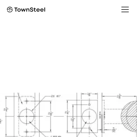
Template
Aegis ESG F10 COR
Template