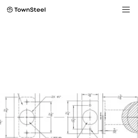
Template
ED1100/EF1100
Template