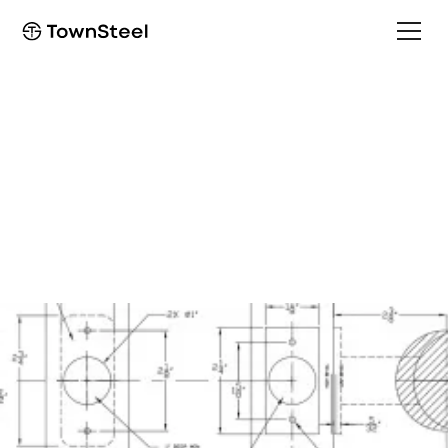
Template
ED1400/EF1400
Template