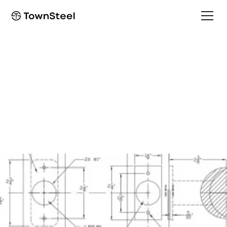
Template
ED3700/EF3700
Template