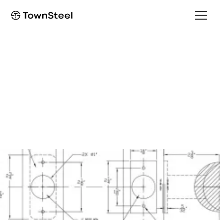
Template
ED9700/EF9700
Template