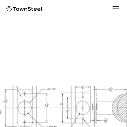
Template
ED9775/EF9775
Template