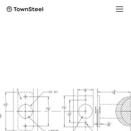
Template
MKS m-Kestros
Template