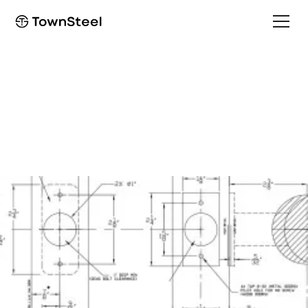
Template
MRX-L Template