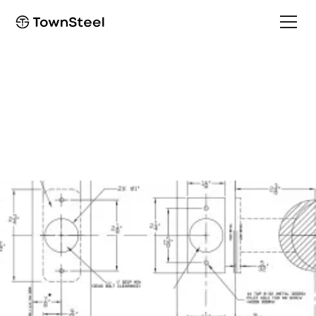
Template
MRX-S-L Template