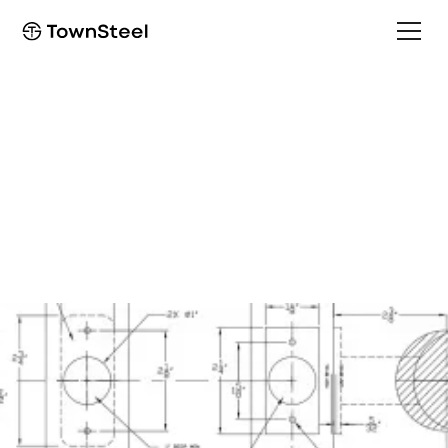
Template
TRX-L 2-3/8" T-Strike
Template