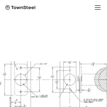
Template
VRH Template